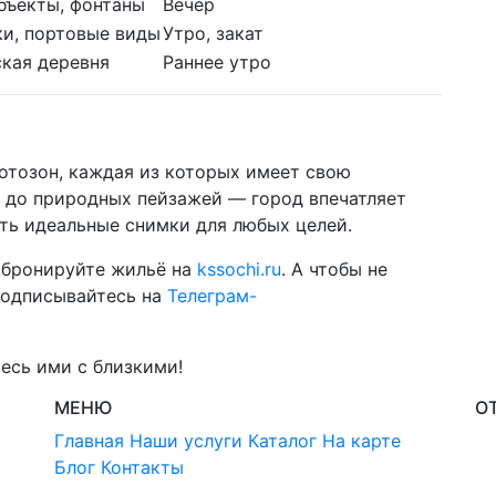
бъекты, фонтаны
Вечер
и, портовые виды
Утро, закат
кая деревня
Раннее утро
отозон, каждая из которых имеет свою
в до природных пейзажей — город впечатляет
ть идеальные снимки для любых целей.
 бронируйте жильё на
kssochi.ru
. А чтобы не
подписывайтесь на
Телеграм-
есь ими с близкими!
МЕНЮ
О
Главная
Наши услуги
Каталог
На карте
Блог
Контакты