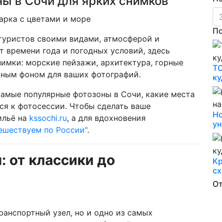
ы в Сочи для ярких снимков
П
туристов своими видами, атмосферой и
 времени года и погодных условий, здесь
имки: морские пейзажи, архитектура, горные
ТО
ьным фоном для ваших фотографий.
ку
 самые популярные фотозоны в Сочи, какие места
ся к фотосессии. Чтобы сделать ваше
Но
ильё на
kssochi.ru
, а для вдохновения
ун
ешествуем по России"
.
: от классики до
Кр
сх
О
ранспортный узел, но и одно из самых