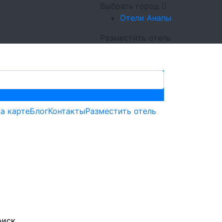
Выбрать город
Отели Анапы
Разместить отель
а карте
Блог
Контакты
Разместить отель
ля ярких
оиск