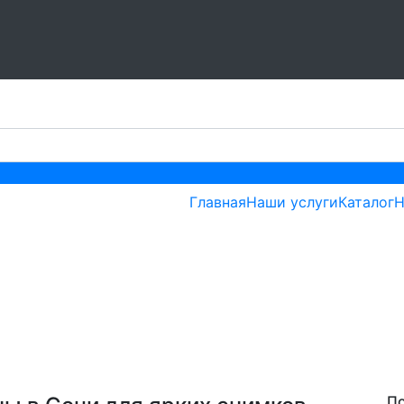
Главная
Наши услуги
Каталог
Н
ые фотозоны в Сочи д
П