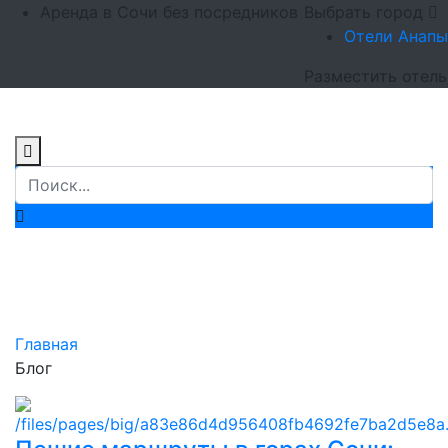
Аренда в Сочи без посредников
Выбрать город
Отели Анапы
Разместить отель
Полезная
информация
Главная
Блог