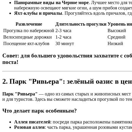
Панорамные виды на Черное море
. Лучшее место для т
набережную освещают мягкие огни, а шум прибоя создает
Яхт-клубы и причалы
. Прогуляйтесь вдоль причалов, гд
Развлечение
Длительность прогулки
Уровень ин
Прогулка по набережной
2-3 часа
Высокий
Велосипедные дорожки
1-2 часа
Средний
Посещение яхт-клубов
30 минут
Низкий
Совет
: для большего удовольствия захватите с 
поста!
2. Парк "Ривьера": зелёный оазис в це
Парк "Ривьера"
— одно из самых старых и живописных мест в 
и для туристов. Здесь вы сможете насладиться прогулкой по те
Что делает парк особенным?
Аллея писателей
: посреди парка расположены памятники
Розовая аллея
: часть парка, украшенная розовыми куст