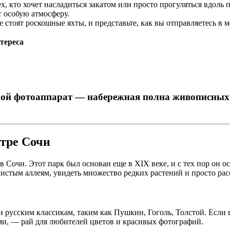
ех, кто хочет насладиться закатом или просто прогуляться вдоль 
 особую атмосферу.
е стоят роскошные яхты, и представьте, как вы отправляетесь в 
тереса
собой фотоаппарат — набережная полна живописных
нтре Сочи
Сочи. Этот парк был основан еще в XIX веке, и с тех пор он о
нистым аллеям, увидеть множество редких растений и просто рас
 русским классикам, таким как Пушкин, Гоголь, Толстой. Если в
ами, — рай для любителей цветов и красивых фотографий.