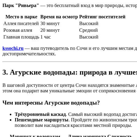
Парк "Ривьера"
— это бесплатный вход в мир природы, истор
Место в парке
Время на осмотр
Рейтинг посетителей
Аллея писателей
30 минут
Высокий
Розовая аллея
20 минут
Средний
Главная площадь
1 час
Высокий
kssochi.ru
— ваш путеводитель по Сочи и его лучшим местам дл
достопримечательностях.
3. Агурские водопады: природа в лучше
В шаговой доступности от центра Сочи находятся знаменитые
этом она подарит вам уникальные эмоции от соприкосновения 
Чем интересны Агурские водопады?
Трёхуровневый каскад
. Самый высокий водопад достига
Пешеходные маршруты
. Пройдите по живописным троп
позволит вам насладиться красотами местной природы.
Маршрут к водопадам
Длина маршрута
Сложность