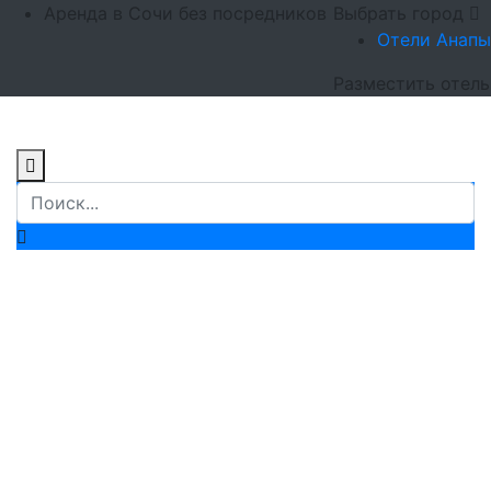
Аренда в Сочи без посредников
Выбрать город
Отели Анапы
Разместить отель
Отдых в
Лазаревском 2026 -
Снять гостиницу,
дом, отель,
квартиру в